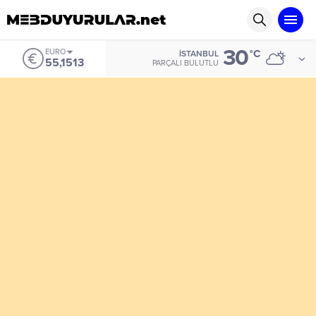
30
EURO
°C
İSTANBUL
55,1513
PARÇALI BULUTLU