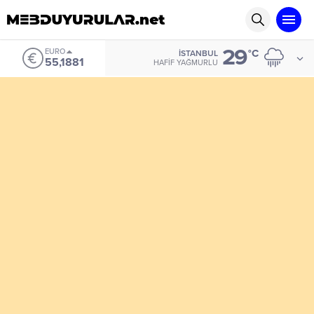
29
EURO
°C
İSTANBUL
55,1881
HAFIF YAĞMURLU