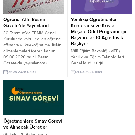
Öğrenci Affı, Resmi
Yenilikçi Öğretmenler
Gazete’de Yayımlandı
Konferansı ve Kristal
Meşale Ödül Programı İçin
30 Temmuz’da TBMM Genel
Başvurular 10 Ağustos’ta
Kurulunda kabul edilen öğrenci
Başlıyor
affına ve yükseköğretime ilişkin
düzenlemeleri içeren kanun
Millî Eğitim Bakanlığı (MEB)
09.08.2026 tarihli Resmi
Yenilik ve Eğitim Teknolojileri
Gazete’de yayımlanarak
Genel Müdürlüğü
yürürlüğe girdi. Üniversite
koordinasyonunda
09.08.2026 02:51
04.08.2026 11:04
Öğrencilerine Yeniden Dönüş
düzenlenecek “Yenilikçi
Hakkı: 2026-2027 Eğitim Yılında
Öğretmenler Konferansı ve
Öğrenime Başlayabilecekler
Kristal Meşale Ödül Programı”
Yükseköğretim kurumlarında
için başvuru süreci 10 Ağustos
öğrenim görürken çeşitli
2026’da başlayacak. Konferans
nedenlerle üniversiteyle ilişiği
ve ödül programı, 27-28 Kasım
kesilen öğrenciler ile
2026 tarihlerinde Ankara’da
üniversiteyi kazandığı halde kayıt
gerçekleştirilecek. MEB’e bağlı
Öğretmenlere Sınav Görevi
yaptırmayan öğrenciler...
her derece ve türdeki örgün ve
ve Alınacak Ücretler
yaygın eğitim kurumlarında
06 Eylül 2026 tarihinde