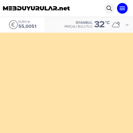
32
EURO
°C
İSTANBUL
55,0051
PARÇALI BULUTLU