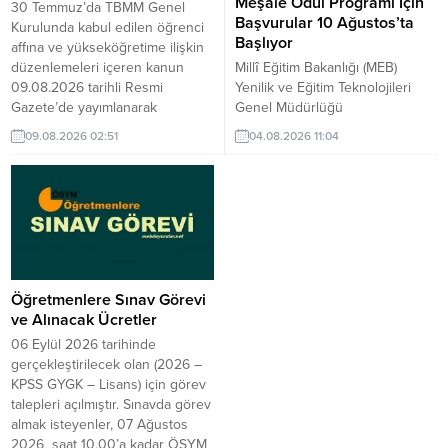
Meşale Ödül Programı İçin
30 Temmuz’da TBMM Genel
Başvurular 10 Ağustos’ta
Kurulunda kabul edilen öğrenci
Başlıyor
affına ve yükseköğretime ilişkin
düzenlemeleri içeren kanun
Millî Eğitim Bakanlığı (MEB)
09.08.2026 tarihli Resmi
Yenilik ve Eğitim Teknolojileri
Gazete’de yayımlanarak
Genel Müdürlüğü
yürürlüğe girdi. Üniversite
koordinasyonunda
09.08.2026 02:51
04.08.2026 11:04
Öğrencilerine Yeniden Dönüş
düzenlenecek “Yenilikçi
Hakkı: 2026-2027 Eğitim Yılında
Öğretmenler Konferansı ve
Öğrenime Başlayabilecekler
Kristal Meşale Ödül Programı”
Yükseköğretim kurumlarında
için başvuru süreci 10 Ağustos
öğrenim görürken çeşitli
2026’da başlayacak. Konferans
nedenlerle üniversiteyle ilişiği
ve ödül programı, 27-28 Kasım
kesilen öğrenciler ile
2026 tarihlerinde Ankara’da
üniversiteyi kazandığı halde kayıt
gerçekleştirilecek. MEB’e bağlı
Öğretmenlere Sınav Görevi
yaptırmayan öğrenciler...
her derece ve türdeki örgün ve
ve Alınacak Ücretler
yaygın eğitim kurumlarında
06 Eylül 2026 tarihinde
görev yapan...
gerçekleştirilecek olan (2026 –
KPSS GYGK – Lisans) için görev
talepleri açılmıştır. Sınavda görev
almak isteyenler, 07 Ağustos
2026 saat 10.00’a kadar ÖSYM