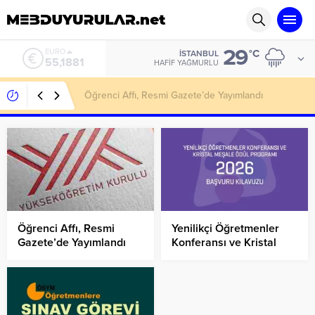
29
ALTIN
°C
İSTANBUL
6.660,55
HAFIF YAĞMURLU
Yenilikçi Öğretmenler Konferansı ve Kristal Meşale
Ödül Programı İçin Başvurular 10 Ağustos’ta
Başlıyor
Öğrenci Affı, Resmi
Yenilikçi Öğretmenler
Gazete’de Yayımlandı
Konferansı ve Kristal
Meşale Ödül Programı
İçin Başvurular 10
Ağustos’ta Başlıyor