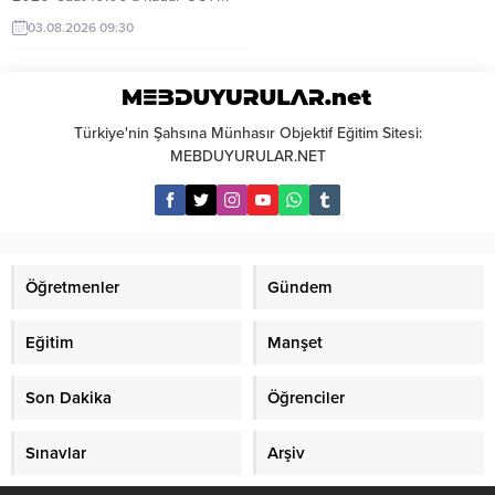
Görevli İşlemleri Sistemi
03.08.2026 09:30
üzerinden görev talebinde
bulunabilir. Başvurular; ÖSYM –
GİS üzerinden yapılacaktır.
SINAV BİLGİLERİ Sınav Adı: 2026
– KPSS GYGK – Lisans...
Türkiye'nin Şahsına Münhasır Objektif Eğitim Sitesi:
MEBDUYURULAR.NET
Öğretmenler
Gündem
Eğitim
Manşet
Son Dakika
Öğrenciler
Sınavlar
Arşiv