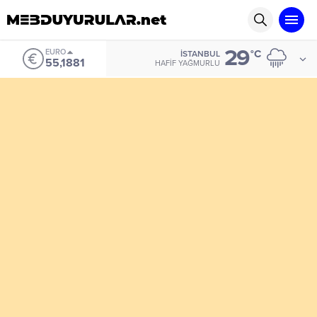
29
EURO
°C
İSTANBUL
55,1881
HAFIF YAĞMURLU