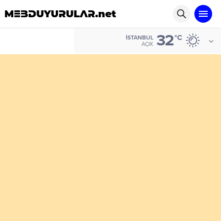
32
ALTIN
°C
İSTANBUL
6.525,39
AÇIK