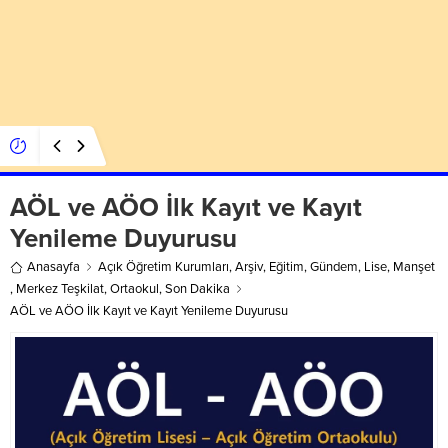
Öğretmenlere Sınav Görevi ve Alınacak Ücretler
AÖL ve AÖO İlk Kayıt ve Kayıt
Yenileme Duyurusu
Anasayfa
Açık Öğretim Kurumları
,
Arşiv
,
Eğitim
,
Gündem
,
Lise
,
Manşet
,
Merkez Teşkilat
,
Ortaokul
,
Son Dakika
AÖL ve AÖO İlk Kayıt ve Kayıt Yenileme Duyurusu