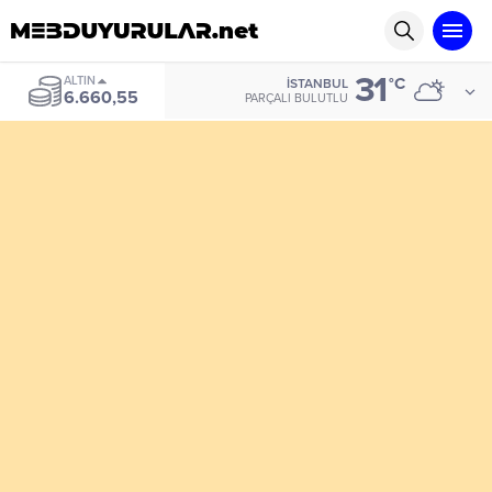
31
ALTIN
°C
İSTANBUL
6.660,55
PARÇALI BULUTLU