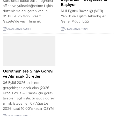
Kurulunda kabul edilen öğrenci
Başlıyor
affına ve yükseköğretime ilişkin
düzenlemeleri içeren kanun
Millî Eğitim Bakanlığı (MEB)
09.08.2026 tarihli Resmi
Yenilik ve Eğitim Teknolojileri
Gazete’de yayımlanarak
Genel Müdürlüğü
yürürlüğe girdi. Üniversite
koordinasyonunda
09.08.2026 02:51
04.08.2026 11:04
Öğrencilerine Yeniden Dönüş
düzenlenecek “Yenilikçi
Hakkı: 2026-2027 Eğitim Yılında
Öğretmenler Konferansı ve
Öğrenime Başlayabilecekler
Kristal Meşale Ödül Programı”
Yükseköğretim kurumlarında
için başvuru süreci 10 Ağustos
öğrenim görürken çeşitli
2026’da başlayacak. Konferans
nedenlerle üniversiteyle ilişiği
ve ödül programı, 27-28 Kasım
kesilen öğrenciler ile
2026 tarihlerinde Ankara’da
üniversiteyi kazandığı halde kayıt
gerçekleştirilecek. MEB’e bağlı
Öğretmenlere Sınav Görevi
yaptırmayan öğrenciler...
her derece ve türdeki örgün ve
ve Alınacak Ücretler
yaygın eğitim kurumlarında
06 Eylül 2026 tarihinde
görev yapan...
gerçekleştirilecek olan (2026 –
KPSS GYGK – Lisans) için görev
talepleri açılmıştır. Sınavda görev
almak isteyenler, 07 Ağustos
2026 saat 10.00’a kadar ÖSYM
Görevli İşlemleri Sistemi
03.08.2026 09:30