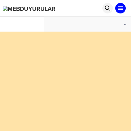
°C
İSTANBUL
AZ BULUTLU