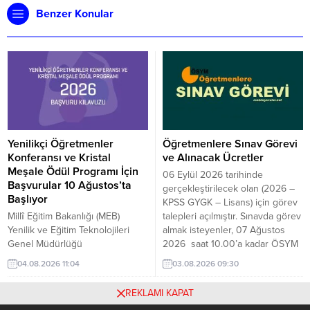
Benzer Konular
Yenilikçi Öğretmenler
Öğretmenlere Sınav Görevi
Konferansı ve Kristal
ve Alınacak Ücretler
Meşale Ödül Programı İçin
06 Eylül 2026 tarihinde
Başvurular 10 Ağustos’ta
gerçekleştirilecek olan (2026 –
Başlıyor
KPSS GYGK – Lisans) için görev
Millî Eğitim Bakanlığı (MEB)
talepleri açılmıştır. Sınavda görev
Yenilik ve Eğitim Teknolojileri
almak isteyenler, 07 Ağustos
Genel Müdürlüğü
2026 saat 10.00’a kadar ÖSYM
koordinasyonunda
Görevli İşlemleri Sistemi
04.08.2026 11:04
03.08.2026 09:30
düzenlenecek “Yenilikçi
üzerinden görev talebinde
Öğretmenler Konferansı ve
bulunabilir. Başvurular; ÖSYM –
REKLAMI KAPAT
Kristal Meşale Ödül Programı”
GİS üzerinden yapılacaktır.