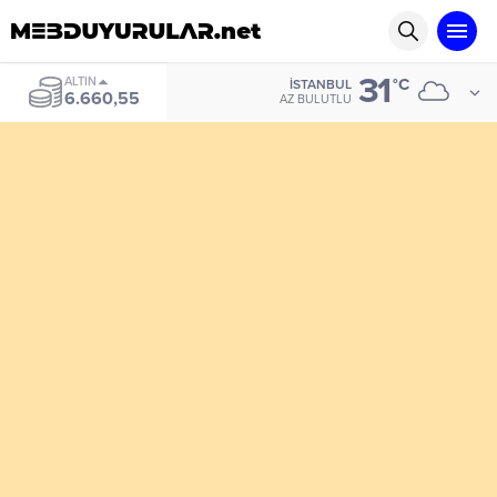
31
ALTIN
°C
İSTANBUL
6.660,55
AZ BULUTLU